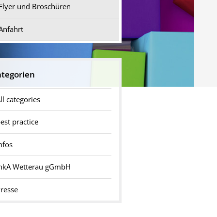
Flyer und Broschüren
Anfahrt
tegorien
ll categories
est practice
nfos
InkA Wetterau gGmbH
resse