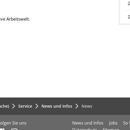
.
ve Arbeitswelt.
ache)
Service
News und Infos
News
olgen Sie uns
News und Infos
Jobs
So 
Datenschutz
Sitemap