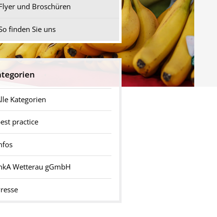
Flyer und Broschüren
So finden Sie uns
tegorien
lle Kategorien
est practice
nfos
InkA Wetterau gGmbH
resse