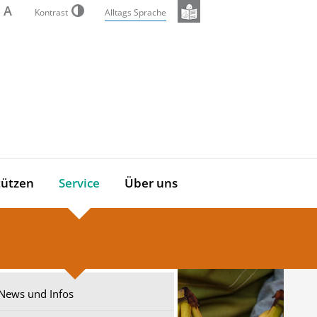
A
Kontrast
Alltags Sprache
tützen
Service
Über uns
News und Infos