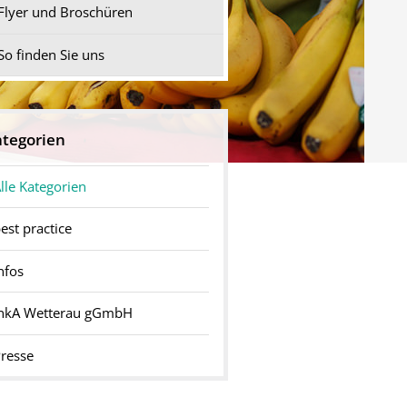
Flyer und Broschüren
So finden Sie uns
tegorien
lle Kategorien
est practice
nfos
InkA Wetterau gGmbH
resse