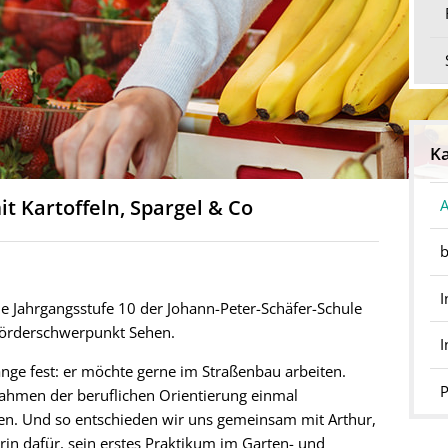
Ka
t Kartoffeln, Spargel & Co
A
b
I
die Jahrgangsstufe 10 der Johann-Peter-Schäfer-Schule
 Förderschwerpunkt Sehen.
nge fest: er möchte gerne im Straßenbau arbeiten.
P
 Rahmen der beruflichen Orientierung einmal
en. Und so entschieden wir uns gemeinsam mit Arthur,
rin dafür, sein erstes Praktikum im Garten- und