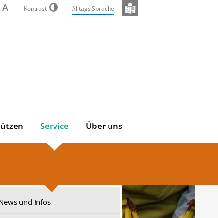
A
Kontrast
Alltags Sprache
tützen
Service
Über uns
News und Infos